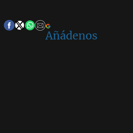
Añádenos
en
Google