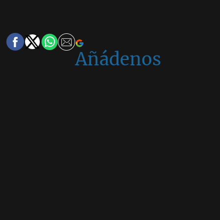
Añádenos
en
Google