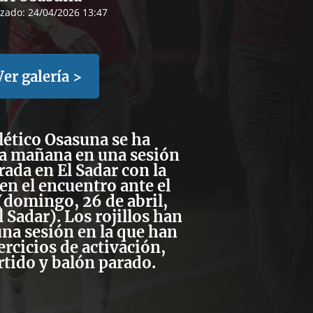
izado:
24/04/2026 13:47
Ver galería >
tlético Osasuna se ha
ta mañana en una sesión
rada en El Sadar con la
 en el encuentro ante el
. (domingo, 26 de abril,
l Sadar). Los rojillos han
na sesión en la que han
ercicios de activación,
rtido y balón parado.