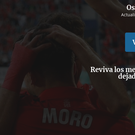
Os
Actual
Reviva los m
dejad