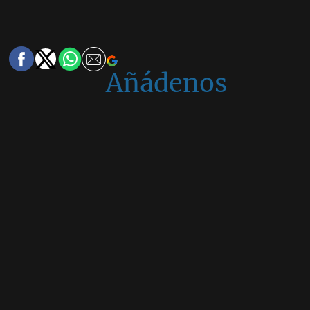
Añádenos
en
Google