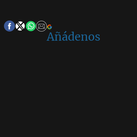
Añádenos
en
Google