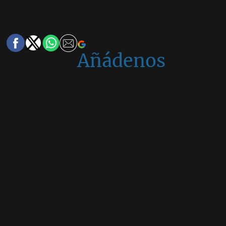
Añádenos
en
Google