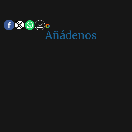
Añádenos
en
Google