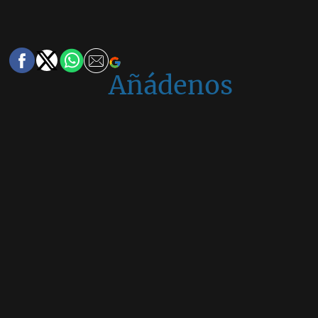
Añádenos
en
Google