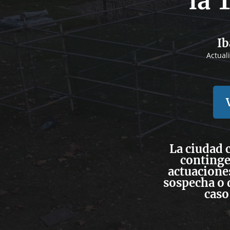
la 
Ib
Actual
La ciudad 
continge
actuaciones
sospecha o 
caso