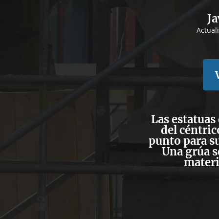
Ja
Actual
Las estatuas
del céntri
punto para su
Una grúa s
materi