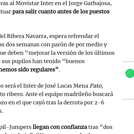
ras al Movistar Inter en el Jorge Garbajosa,
ntuar
para salir cuanto antes de los puestos
del Ribera Navarra, espera refrendar el
tas dos semanas con parón de por medio y
que deben “mejorar la versión de los últimos
e sus pupilos han tenido “buenos
hemos sido regulares”
.
do será el Inter de José Lucas Mena
Pato
,
to ribero. Ante el equipo madrileño buscará
ozo en el que cayó tras la derrota por 2-6
s.
spil-Jumpers
llegan con confianza
tras “dos