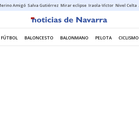
erino Amigó
Salva Gutiérrez
Mirar eclipse
Iraola-Víctor
Nivel Celta
FÚTBOL
BALONCESTO
BALONMANO
PELOTA
CICLISMO