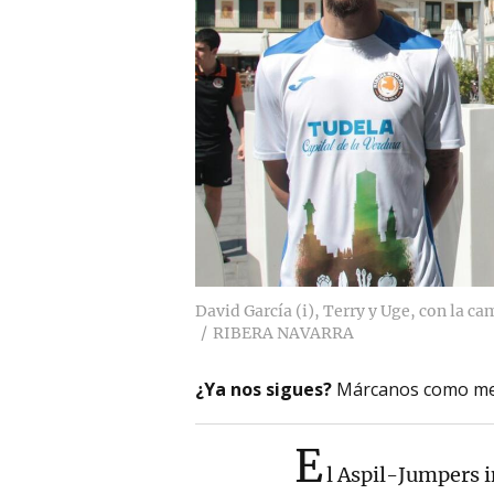
David García (i), Terry y Uge, con la c
RIBERA NAVARRA
¿Ya nos sigues?
Márcanos como me
E
l Aspil-Jumpers in