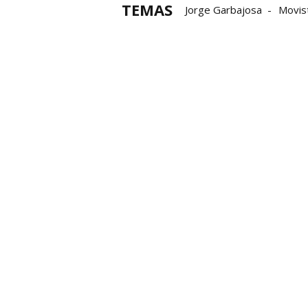
TEMAS
Jorge Garbajosa
Movist
fútbol sala