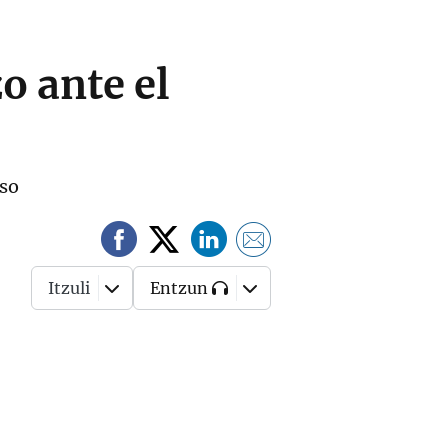
o ante el
nso
Itzuli
Entzun