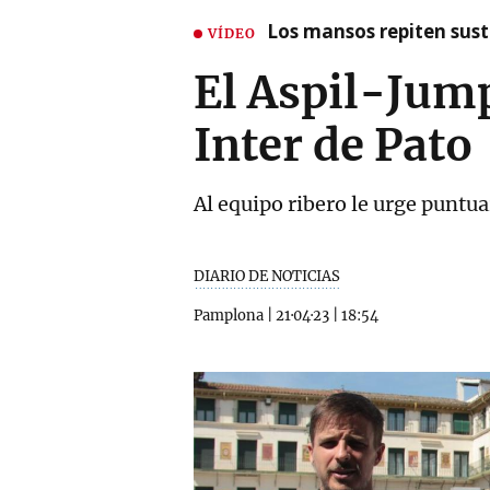
Los mansos repiten susto
VÍDEO
El Aspil-Jump
Inter de Pato
Al equipo ribero le urge puntu
DIARIO DE NOTICIAS
Pamplona
|
21·04·23
|
18:54