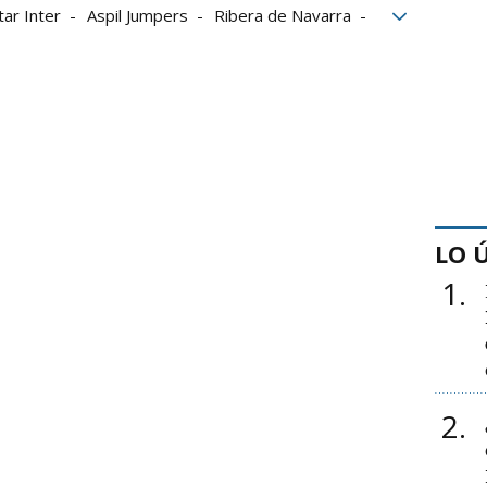
ar Inter
Aspil Jumpers
Ribera de Navarra
LO 
1
2