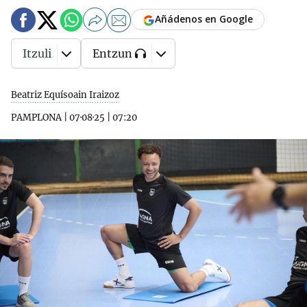
Añádenos en Google
Itzuli
Entzun
Beatriz Equísoain Iraizoz
PAMPLONA
|
07·08·25
|
07:20