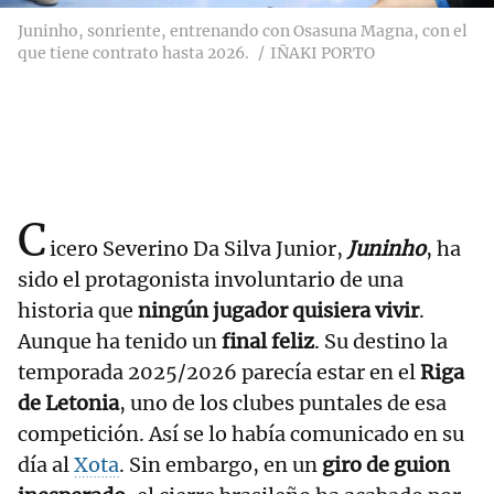
Juninho, sonriente, entrenando con Osasuna Magna, con el
que tiene contrato hasta 2026.
IÑAKI PORTO
C
icero Severino Da Silva Junior,
Juninho
, ha
sido el protagonista involuntario de una
historia que
ningún jugador quisiera vivir
.
Aunque ha tenido un
final feliz
. Su destino la
temporada 2025/2026 parecía estar en el
Riga
de Letonia
, uno de los clubes puntales de esa
competición. Así se lo había comunicado en su
día al
Xota
. Sin embargo, en un
giro de guion