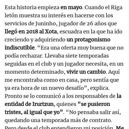
Esta historia empieza
en mayo
. Cuando el Riga
letón muestra su interés en hacerse con los
servicios de Juninho, jugador de 26 años que
llegó en 2018 al Xota
, escuadra en la que ha ido
creciendo y adquiriendo
un protagonismo
indiscutible
. “Era una oferta muy buena que no
podía rechazar. Llevaba siete temporadas
seguidas en el club y un jugador necesita, en un
momento determinado,
vivir un cambio
. Aquí
me encontraba como en casa, pero sentía que
ya era hora de un nuevo desafío”, explica.
Pronto se lo comunicó a los responsables de
la
entidad de Irurtzun
, quienes
“se pusieron
tristes, al igual que yo”
. “No pensaba salir así,
quedando una temporada más de contrato.
Pero desde el club entendieron mi posición.
Me