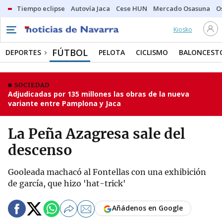
Tiempo eclipse
Autovía Jaca
Cese HUN
Mercado Osasuna
O
Kiosko
FÚTBOL
DEPORTES
PELOTA
CICLISMO
BALONCEST
SOCIEDAD
Adjudicadas por 135 millones las obras de la nueva
variante entre Pamplona y Jaca
La Peña Azagresa sale del
descenso
Gooleada machacó al Fontellas con una exhibición
de garcía, que hizo 'hat-trick'
Añádenos en Google