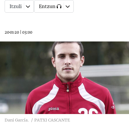
Itzuli
Entzun
20·01·20
|
03:00
Dani García.
PATXI CASCANTE