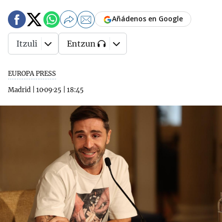
Añádenos en Google
Itzuli
Entzun
EUROPA PRESS
Madrid
|
10·09·25
|
18:45