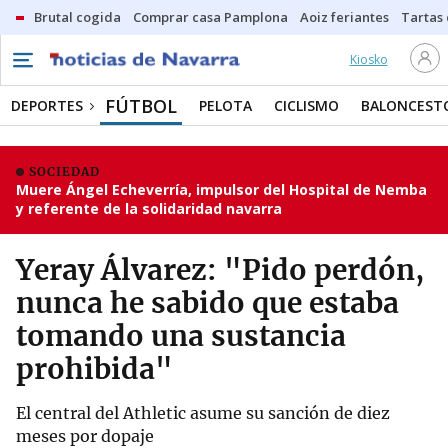
Brutal cogida
Comprar casa Pamplona
Aoiz feriantes
Tartas
Kiosko
FÚTBOL
DEPORTES
PELOTA
CICLISMO
BALONCEST
SOCIEDAD
Muere Ángel Echeverría, impulsor del Hospital de Nemba
y referente de la solidaridad navarra
Yeray Álvarez: "Pido perdón,
nunca he sabido que estaba
tomando una sustancia
prohibida"
El central del Athletic asume su sanción de diez
meses por dopaje