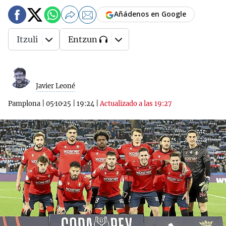
Añádenos en Google
Itzuli
Entzun
Javier Leoné
Pamplona
|
05·10·25
|
19:24
|
Actualizado a las 19:27