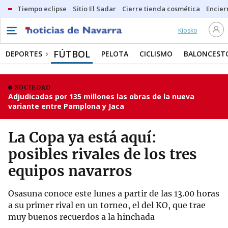
Tiempo eclipse
Sitio El Sadar
Cierre tienda cosmética
Encier
Kiosko
FÚTBOL
DEPORTES
PELOTA
CICLISMO
BALONCEST
SOCIEDAD
Adjudicadas por 135 millones las obras de la nueva
variante entre Pamplona y Jaca
La Copa ya está aquí:
posibles rivales de los tres
equipos navarros
Osasuna conoce este lunes a partir de las 13.00 horas
a su primer rival en un torneo, el del KO, que trae
muy buenos recuerdos a la hinchada