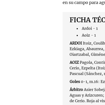
en su campo para agu
FICHA TÉ
Ardoi - 1
Aoiz - 1
ARDOI
Itoiz, Couli
Ezkiaga, Abaurrea,
Oiartzabal, Giméne
AOIZ
Pagola, Conti
Cerio, Ezpelta (Itoi
Pascual (Sánchez, 
Goles
0-1, m.16: E
Árbitro
Asier Sobej
Aguas y Arizcuren; 
de Cerio. Roja al vi