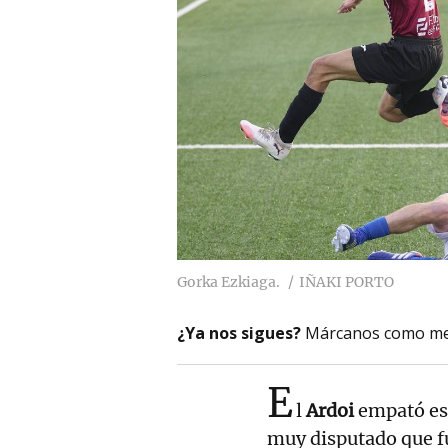
Gorka Ezkiaga.
IÑAKI PORTO
¿Ya nos sigues?
Márcanos como me
E
l
Ardoi
empató es
muy disputado que fu