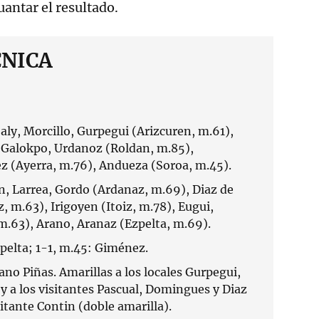
antar el resultado.
CNICA
baly, Morcillo, Gurpegui (Arizcuren, m.61),
 Galokpo, Urdanoz (Roldan, m.85),
z (Ayerra, m.76), Andueza (Soroa, m.45).
n, Larrea, Gordo (Ardanaz, m.69), Diaz de
z, m.63), Irigoyen (Itoiz, m.78), Eugui,
m.63), Arano, Aranaz (Ezpelta, m.69).
zpelta; 1-1, m.45: Giménez.
ano Piñas. Amarillas a los locales Gurpegui,
y a los visitantes Pascual, Domingues y Diaz
sitante Contin (doble amarilla).