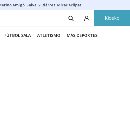
Merino Amigó
Salva Gutiérrez
Mirar eclipse
Iraola-Víctor
Ángel Eche
Kiosko
FÚTBOL SALA
ATLETISMO
MÁS DEPORTES