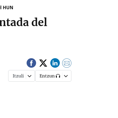
el HUN
ontada del
Itzuli
Entzun