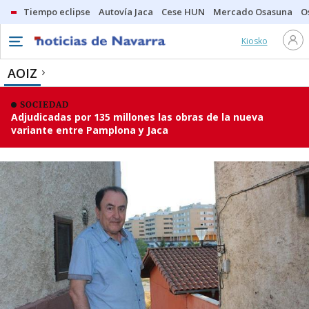
Tiempo eclipse
Autovía Jaca
Cese HUN
Mercado Osasuna
O
Kiosko
AOIZ
SOCIEDAD
Adjudicadas por 135 millones las obras de la nueva
variante entre Pamplona y Jaca