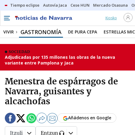
Tiempo eclipse
Autovía Jaca
Cese HUN
Mercado Osasuna
O
Kiosko
GASTRONOMÍA
VIVIR
DE PURA CEPA
ESTRELLAS MIC
SOCIEDAD
Adjudicadas por 135 millones las obras de la nueva
variante entre Pamplona y Jaca
Menestra de espárragos de
Navarra, guisantes y
alcachofas
Añádenos en Google
Itzuli
Entzun