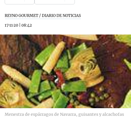
REYNO GOURMET / DIARIO DE NOTICIAS
17·11·20
|
08:42
Menestra de espárragos de Navarra, guisantes y alcachofas