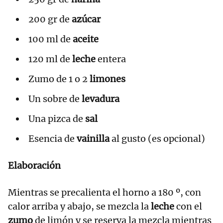
200 gr de
azúcar
100 ml de
aceite
120 ml de
leche
entera
Zumo de 1 o 2
limones
Un sobre de
levadura
Una pizca de
sal
Esencia de
vainilla
al gusto (es opcional)
Elaboración
Mientras se precalienta el horno a 180 º, con
calor arriba y abajo, se mezcla la
leche
con el
zumo
de limón y se reserva la mezcla mientras