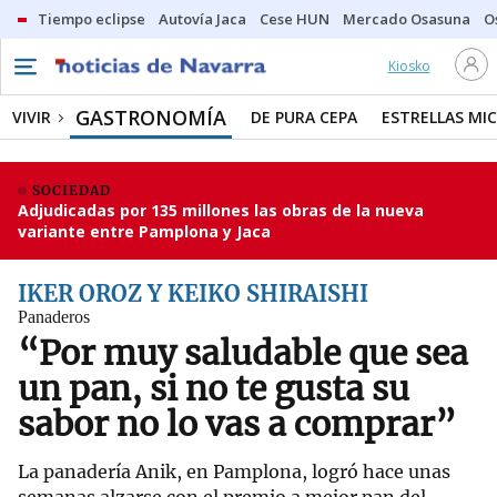
Tiempo eclipse
Autovía Jaca
Cese HUN
Mercado Osasuna
O
Kiosko
GASTRONOMÍA
VIVIR
DE PURA CEPA
ESTRELLAS MIC
SOCIEDAD
Adjudicadas por 135 millones las obras de la nueva
variante entre Pamplona y Jaca
IKER OROZ Y KEIKO SHIRAISHI
Panaderos
“Por muy saludable que sea
un pan, si no te gusta su
sabor no lo vas a comprar”
La panadería Anik, en Pamplona, logró hace unas