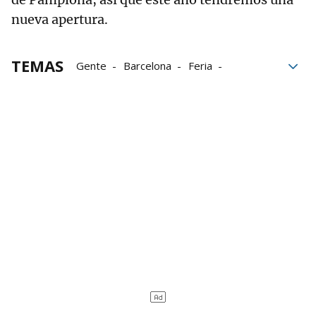
nueva apertura.
TEMAS
Gente
Barcelona
Feria
Pamplona
Trabajo
premios
panaderías
bloque52