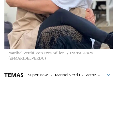
Maribel Verdú, con Ezra Miller.
INSTAGRAM
(@MARIBELVERDU)
TEMAS
Super Bowl
Maribel Verdú
actriz
Rihanna
Anuncio
Cine
Batman
películas
NFL