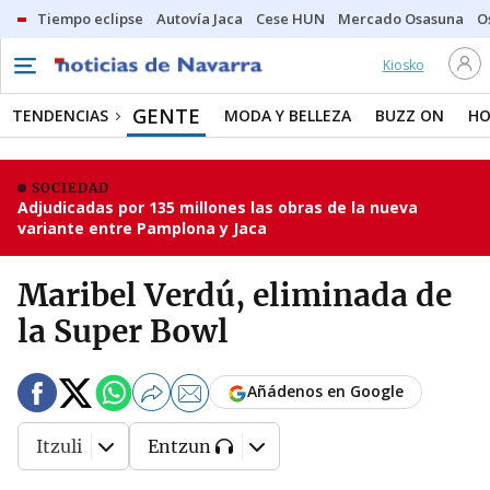
Tiempo eclipse
Autovía Jaca
Cese HUN
Mercado Osasuna
O
Kiosko
GENTE
TENDENCIAS
MODA Y BELLEZA
BUZZ ON
HO
SOCIEDAD
Adjudicadas por 135 millones las obras de la nueva
variante entre Pamplona y Jaca
Maribel Verdú, eliminada de
la Super Bowl
Añádenos en Google
Itzuli
Entzun