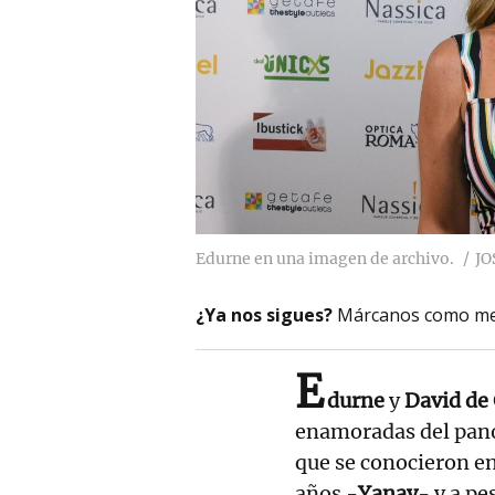
Edurne en una imagen de archivo.
JO
¿Ya nos sigues?
Márcanos como me
E
durne
y
David de
enamoradas del panor
que se conocieron en
años -
Yanay
- y a p