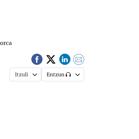
norca
Itzuli
Entzun