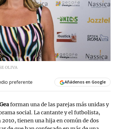
SE OLIVA
dio preferente
Añádenos en Google
 Gea
forman una de las parejas más unidas y
ama social. La cantante y el futbolista,
 2010, tienen una hija en común de dos
esar de que han confesado en más de una