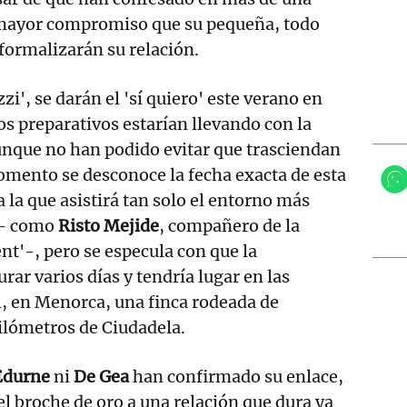
mayor compromiso que su pequeña, todo
formalizarán su relación.
', se darán el 'sí quiero' este verano en
s preparativos estarían llevando con la
unque no han podido evitar que trasciendan
momento se desconoce la fecha exacta de esta
 la que asistirá tan solo el entorno más
a - como
Risto Mejide
, compañero de la
ent'-, pero se especula con que la
rar varios días y tendría lugar en las
, en Menorca, una finca rodeada de
ilómetros de Ciudadela.
Edurne
ni
De Gea
han confirmado su enlace,
el broche de oro a una relación que dura ya