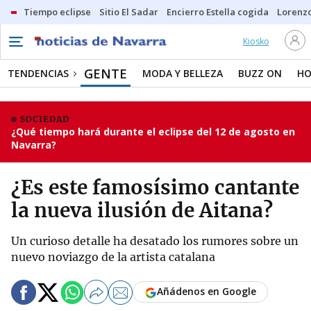
Tiempo eclipse
Sitio El Sadar
Encierro Estella cogida
Lorenzo
Kiosko
GENTE
TENDENCIAS
MODA Y BELLEZA
BUZZ ON
HO
SOCIEDAD
¿Qué tiempo hará durante el eclipse del 12 de agosto en
Navarra?
¿Es este famosísimo cantante
la nueva ilusión de Aitana?
Un curioso detalle ha desatado los rumores sobre un
nuevo noviazgo de la artista catalana
Añádenos en Google