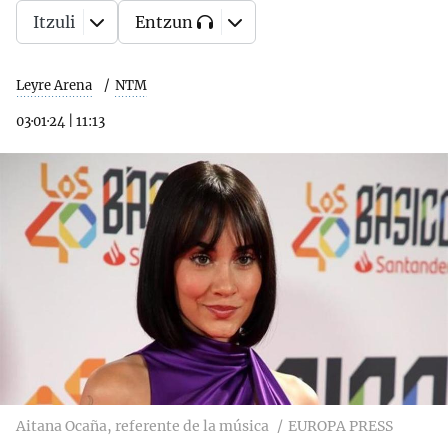
Itzuli
Entzun
Leyre Arena
NTM
03·01·24
|
11:13
Aitana Ocaña, referente de la música
EUROPA PRESS