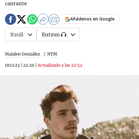
cantante
Añádenos en Google
Itzuli
Entzun
Maialen González
NTM
18·12·23
|
22:20
|
Actualizado a las 22:52