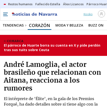
Restos humanos
Fallecido Estella
Álex Lizancos
Párroco Huar
Kiosko
CORAZÓN
TENDENCIAS
MODA Y BELLEZA
BUZZ ON
COMARCA
El párroco de Huarte borra su cuenta en X y pide perdón
tras sus tuits sobre Ceuta
André Lamoglia, el actor
brasileño que relacionan con
Aitana, reacciona a los
rumores
El intérprete de ‘Élite’, en la gala de los Premios
Forqué, ha dado detalles sobre si tiene algo con la