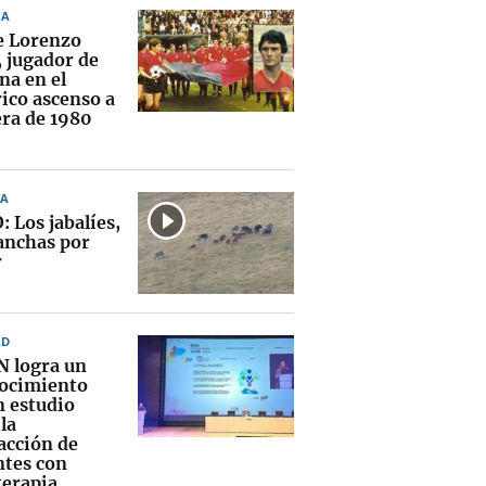
NA
 Lorenzo
, jugador de
na en el
rico ascenso a
ra de 1980
A
 Los jabalíes,
 anchas por
r
AD
N logra un
ocimiento
n estudio
la
acción de
ntes con
terapia