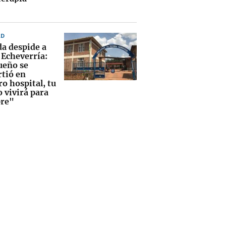
AD
a despide a
 Echeverría:
ueño se
rtió en
o hospital, tu
 vivirá para
re"