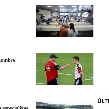
 sombra
ÚLT
s especializas,