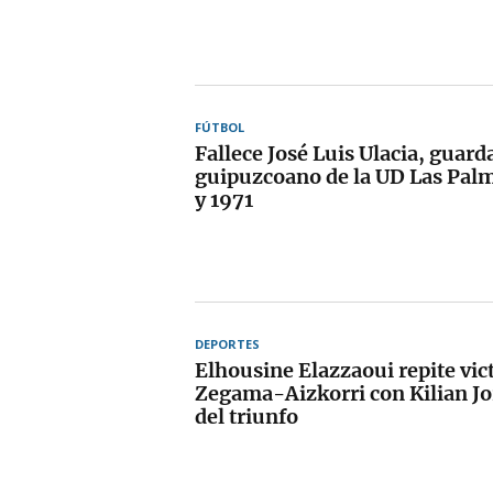
FÚTBOL
Fallece José Luis Ulacia, guar
guipuzcoano de la UD Las Palm
y 1971
DEPORTES
Elhousine Elazzaoui repite vict
Zegama-Aizkorri con Kilian Jo
del triunfo