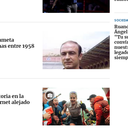
SOCIED
Ruand
Ángel
"Tu s
dameta
convi
as entre 1958
nuestr
legado
siemp
oria en la
rnet alejado