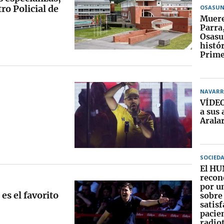
ro Policial de
OSASU
Muere
Parra
Osasu
histó
Prime
NAVARR
VÍDEO:
a sus
Arala
SOCIED
El HU
recon
por u
 es el favorito
sobre 
satisf
pacie
radio