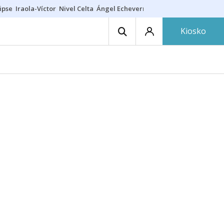
ipse
Iraola-Víctor
Nivel Celta
Ángel Echeverría
Obituario Ángel
Kiosko