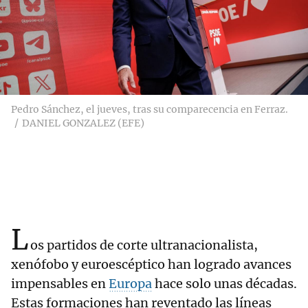
Pedro Sánchez, el jueves, tras su comparecencia en Ferraz.
DANIEL GONZALEZ (EFE)
L
os partidos de corte ultranacionalista,
xenófobo y euroescéptico han logrado avances
impensables en
Europa
hace solo unas décadas.
Estas formaciones han reventado las líneas