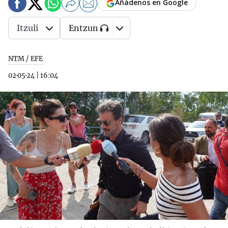
Añádenos en Google
Itzuli
Entzun
NTM / EFE
02·05·24
|
16:04