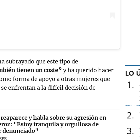
 ha subrayado que este tipo de
mbién tienen un coste”
y ha querido hacer
LO 
como forma de apoyo a otras mujeres que
1
se enfrentan a la difícil decisión de
2
 reaparece y habla sobre su agresión en
eroz: "Estoy tranquila y orgullosa de
3
r denunciado"
EFE