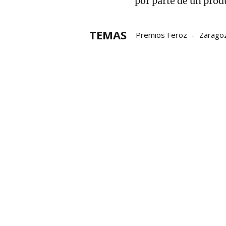
por parte de un prod
TEMAS
Premios Feroz
Zarago