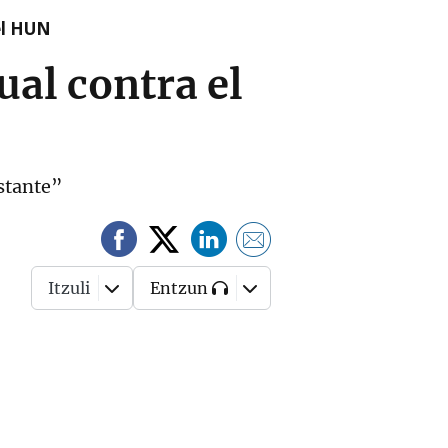
el HUN
ual contra el
astante”
Itzuli
Entzun