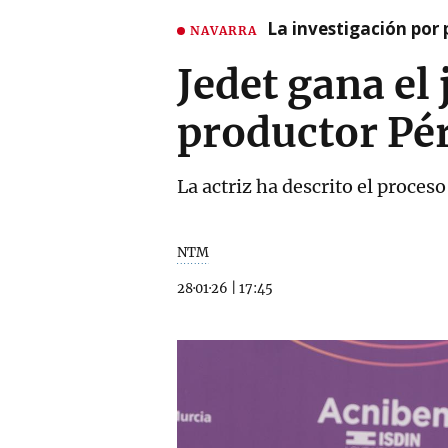
La investigación por 
NAVARRA
Jedet gana el 
productor Pé
La actriz ha descrito el proce
NTM
28·01·26
|
17:45