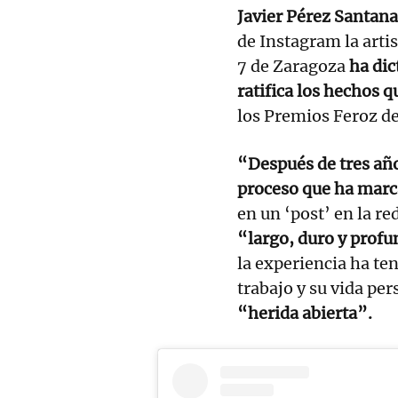
Javier Pérez Santana
de Instagram la arti
7 de Zaragoza
ha dic
ratifica los hechos q
los Premios Feroz d
“Después de tres año
proceso que ha mar
en un ‘post’ en la re
“largo, duro y prof
la experiencia ha te
trabajo y su vida pe
“herida abierta”.