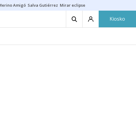
Merino Amigó
Salva Gutiérrez
Mirar eclipse
Iraola-Víctor
Ángel Eche
Kiosko