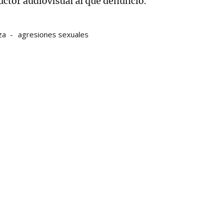
uctor audiovisual al que denunció.
za
agresiones sexuales