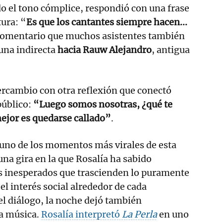
o el tono cómplice, respondió con una frase
tura: “
Es que los cantantes siempre hacen...
comentario que muchos asistentes también
una indirecta
hacia Rauw Alejandro
, antigua
ercambio con otra reflexión que conectó
público:
“Luego somos nosotras, ¿qué te
mejor es quedarse callado”
.
 uno de los momentos más virales de esta
 una gira en la que Rosalía ha sabido
s inesperados que trascienden lo puramente
el interés social alrededor de cada
l diálogo, la noche dejó también
a música.
Rosalía interpretó
La Perla
en uno