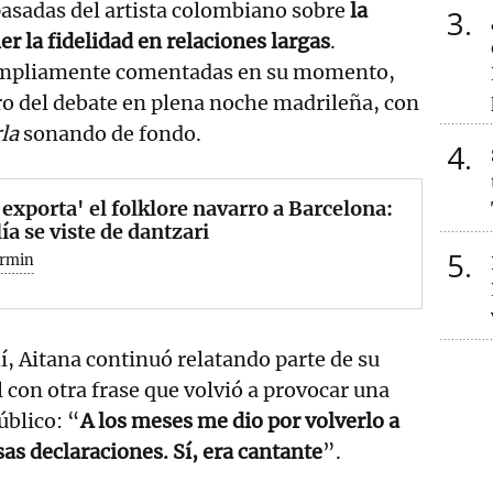
pasadas del artista colombiano sobre
la
3
r la fidelidad en relaciones largas
.
 ampliamente comentadas en su momento,
tro del debate en plena noche madrileña, con
la
sonando de fondo.
4
exporta' el folklore navarro a Barcelona:
ía se viste de dantzari
5
ermin
í, Aitana continuó relatando parte de su
 con otra frase que volvió a provocar una
úblico: “
A los meses me dio por volverlo a
sas declaraciones. Sí, era cantante
”.