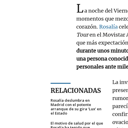
L
a noche del Viern
momentos que mezcla
corazón.
Rosalía
cele
Tour
en el Movistar A
que más expectación 
durante unos minutos
una persona conocid
personales ante mile
La inv
RELACIONADAS
presen
rumore
Rosalía deslumbra en
Madrid con el potente
parec
arranque de su gira ‘Lux’ en
el Estado
confir
ovacio
El motivo de salud por el que
Rosalía ha tenido que