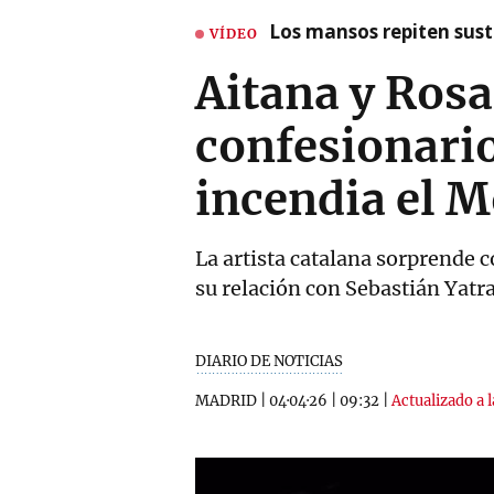
Los mansos repiten susto
VÍDEO
Aitana y Rosa
confesionario
incendia el M
La artista catalana sorprende c
su relación con Sebastián Yat
DIARIO DE NOTICIAS
MADRID
|
04·04·26
|
09:32
|
Actualizado a 