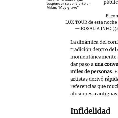
públi
suspender su concierto en
Milán: "Muy grave"
El co
LUX TOUR de esta noche
— ROSALÍA INFO (@
La dinámica del con
tradición dentro del
momentáneamente la 
dar paso a
una conve
miles de personas
. 
artistas derivó
rápid
referencias que muc
alusiones a antiguas
Infidelidad