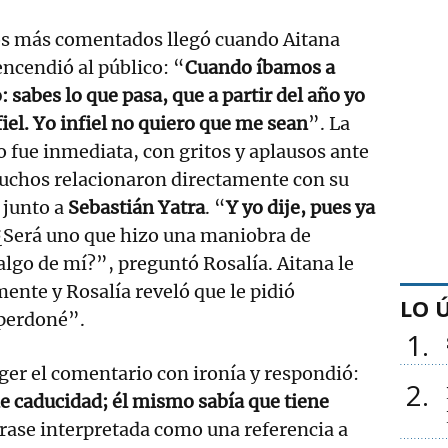
s más comentados llegó cuando Aitana
encendió al público: “
Cuando íbamos a
 sabes lo que pasa, que a partir del año yo
fiel. Yo infiel no quiero que me sean
”. La
o fue inmediata, con gritos y aplausos ante
uchos relacionaron directamente con su
 junto a
Sebastián Yatra
. “
Y yo dije, pues ya
¿Será uno que hizo una maniobra de
lgo de mí?”, preguntó Rosalía. Aitana le
ente y Rosalía reveló que le pidió
LO 
 perdoné”.
1
oger el comentario con ironía y respondió:
2
de caducidad; él mismo sabía que tiene
frase interpretada como una referencia a