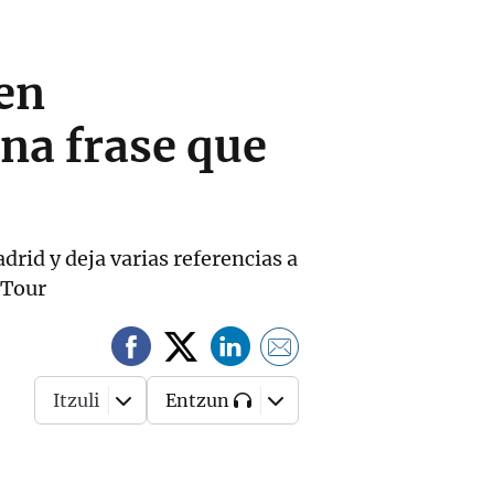
en
na frase que
drid y deja varias referencias a
 Tour
Itzuli
Entzun