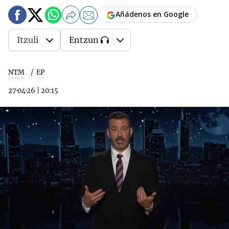
Añádenos en Google
Itzuli
Entzun
NTM
EP
27·04·26
|
20:15