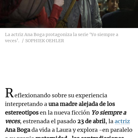
La actriz Ana Boga protagoniza la serie ‘Yo siempre a
veces’.
SOPHIEK OEHLER
R
eflexionando sobre su experiencia
interpretando a
una madre alejada de los
estereotipos
en la nueva ficción
Yo siempre a
veces
, estrenada el pasado
23 de abril
, la
actriz
Ana Boga
da vida a Laura y explora -en paralelo