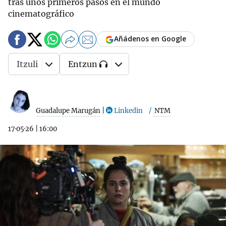
tras unos primeros pasos en el mundo
cinematográfico
Añádenos en Google
Itzuli
Entzun
Guadalupe Marugán
|
Linkedin
NTM
17·05·26
|
16:00