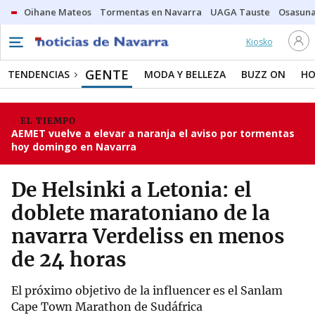
Oihane Mateos
Tormentas en Navarra
UAGA Tauste
Osasuna
Kiosko
GENTE
TENDENCIAS
MODA Y BELLEZA
BUZZ ON
HO
EL TIEMPO
AEMET vuelve a elevar a naranja el aviso por tormentas
hoy domingo en Navarra
De Helsinki a Letonia: el
doblete maratoniano de la
navarra Verdeliss en menos
de 24 horas
El próximo objetivo de la influencer es el Sanlam
Cape Town Marathon de Sudáfrica