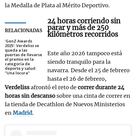
la Medalla de Plata al Mérito Deportivo.
24 horas corriendo sin
parar y más de 250
RELACIONADAS
kilómetros recorridos
'GenZ Awards
2025': Verdeliss se
queda a las
Este año 2026 tampoco está
puertas de llevarse
el premio en la
siendo tranquilo para la
categoría de
deporte y salud:
navarra. Desde el 25 de febrero
"Una locura"
hasta el 26 de febrero,
Verdeliss
afrontó el reto de
correr durante 24
horas sin descanso
sobre una cinta de correr en
la tienda de Decathlon de Nuevos Ministerios
en
Madrid
.