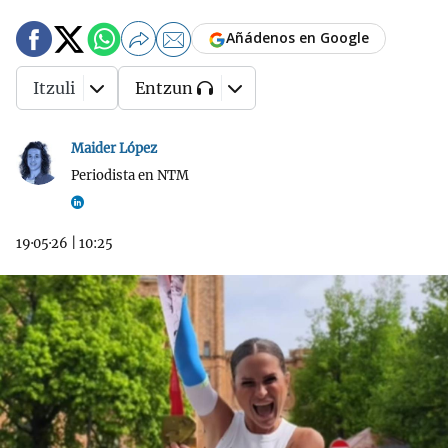
Añádenos en Google
Itzuli
Entzun
Maider López
Periodista en NTM
19·05·26
|
10:25