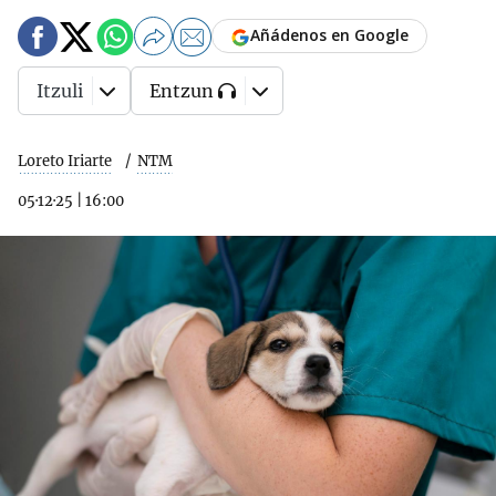
Añádenos en Google
Itzuli
Entzun
Loreto Iriarte
NTM
05·12·25
|
16:00