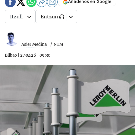
Añádenos en Google
Itzuli
Entzun
Asier Medina
NTM
Bilbao
|
27·04·26
|
09:30