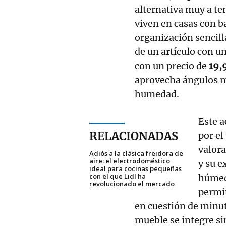
alternativa muy a te
viven en casas con 
organización sencill
de un artículo con u
con un precio de
19,
aprovecha ángulos mu
humedad.
Este a
RELACIONADAS
por el
valora
Adiós a la clásica freidora de
aire: el electrodoméstico
y su e
ideal para cocinas pequeñas
con el que Lidl ha
húmedo
revolucionado el mercado
permit
en cuestión de minu
mueble se integre si