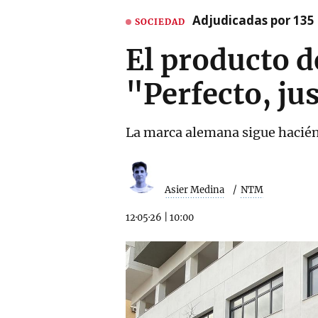
Adjudicadas por 135 
SOCIEDAD
El producto d
"Perfecto, ju
La marca alemana sigue hacié
Asier Medina
NTM
12·05·26
|
10:00