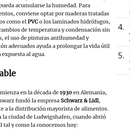
 pueda acumularse la humedad. Para
entos, conviene optar por maderas tratadas
cos como el
PVC
o los laminados hidrófugos,
4
 cambios de temperatura y condensación sin
, el uso de pinturas antihumedad y
ión adecuados ayuda a prolongar la vida útil
5
a expuesta al agua.
able
comienza en la década de
1930
en Alemania,
chwarz fundó la empresa
Schwarz & Lidl
,
e a la distribución mayorista de alimentos.
n la ciudad de Ludwigshafen, cuando abrió
dl tal y como la conocemos hoy: