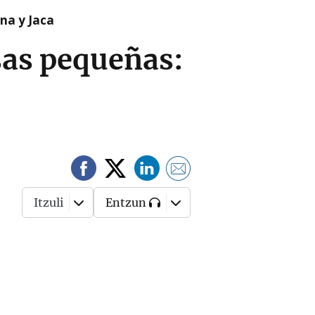
na y Jaca
asas pequeñas:
Itzuli
Entzun