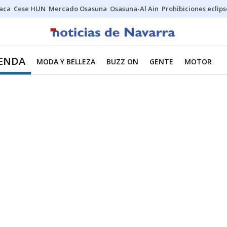
Jaca
Cese HUN
Mercado Osasuna
Osasuna-Al Ain
Prohibiciones eclips
IENDA
MODA Y BELLEZA
BUZZ ON
GENTE
MOTOR