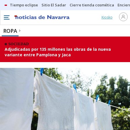
Tiempo eclipse
Sitio El Sadar
Cierre tienda cosmética
Encier
Kiosko
ROPA
SOCIEDAD
Adjudicadas por 135 millones las obras de la nueva
variante entre Pamplona y Jaca