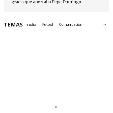
gracia que aportaba Pepe Domingo.
TEMAS
radio
Fútbol
Comunicación
medios de comunicación
Pepe Domingo Castaño
COPE
Publicidad