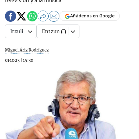
televisión y a la música
Añádenos en Google
Itzuli
Entzun
Miguel Áriz Rodríguez
01·10·23
|
15:30