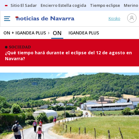
Sitio El Sadar
Encierro Estella cogida
Tiempo eclipse
Merino
Kiosko
ON
ON + IGANDEA PLUS
IGANDEA PLUS
SOCIEDAD
¿Qué tiempo hará durante el eclipse del 12 de agosto en
Navarra?