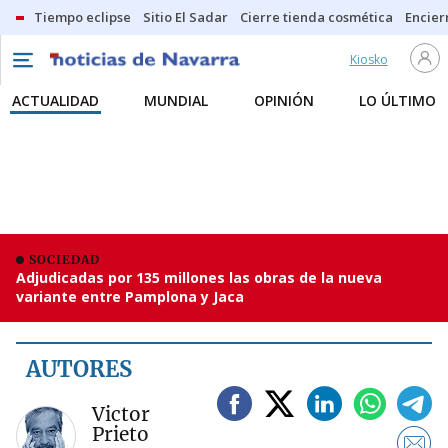
Tiempo eclipse
Sitio El Sadar
Cierre tienda cosmética
Encier
Kiosko
ACTUALIDAD
MUNDIAL
OPINIÓN
LO ÚLTIMO
SOCIEDAD
Adjudicadas por 135 millones las obras de la nueva
variante entre Pamplona y Jaca
AUTORES
Victor
Prieto