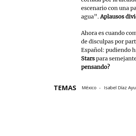
escenario con una pa
agua”.
Aplausos divi
Ahora es cuando com
de disculpas por par
Español: pudiendo ha
Stars
para semejante 
pensando?
TEMAS
México
Isabel Díaz Ay