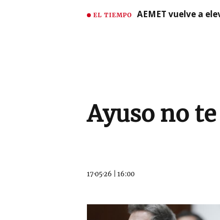
AEMET vuelve a ele
EL TIEMPO
Ayuso no te
17·05·26
|
16:00