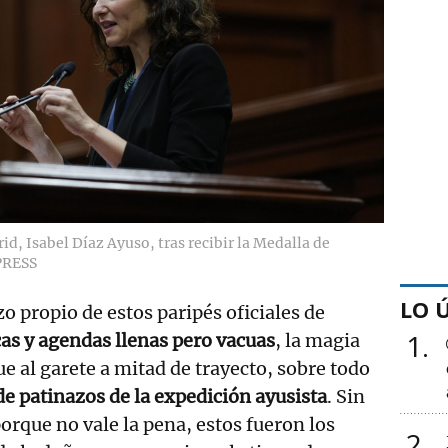
d, Isabel Díaz Ayuso, tras recibir la Medalla de
PRESS
LO 
o propio de estos paripés oficiales de
1
cas y agendas llenas pero vacuas
, la magia
fue al garete a mitad de trayecto, sobre todo
de patinazos de la expedición ayusista
. Sin
orque no vale la pena, estos fueron los
2