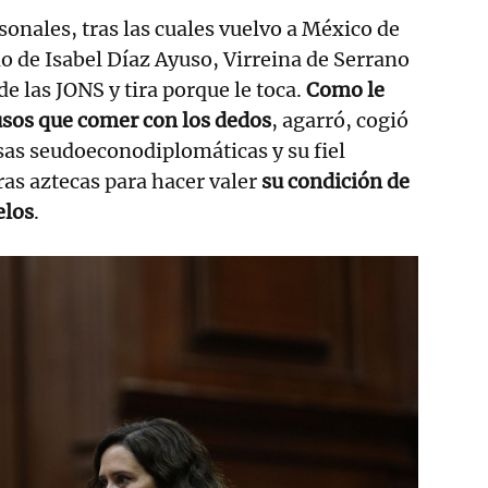
onales, tras las cuales vuelvo a México de
no de Isabel Díaz Ayuso, Virreina de Serrano
e las JONS y tira porque le toca.
Como le
usos que comer con los dedos
, agarró, cogió
sas seudoeconodiplomáticas y su fiel
rras aztecas para hacer valer
su condición de
elos
.