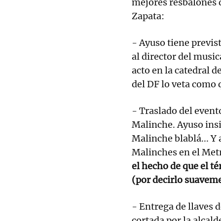
mejores resbalones d
Zapata:
- Ayuso tiene previs
al director del musi
acto en la catedral d
del DF lo veta como 
- Traslado del event
Malinche. Ayuso insi
Malinche blablá... Y
Malinches en el Metro
el hecho de que el t
(por decirlo suavem
- Entrega de llaves 
cortada por la alcal