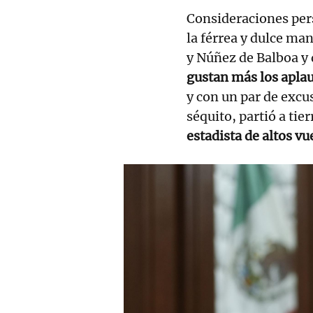
Consideraciones pers
la férrea y dulce ma
y Núñez de Balboa y d
gustan más los apla
y con un par de excu
séquito, partió a tie
estadista de altos vu