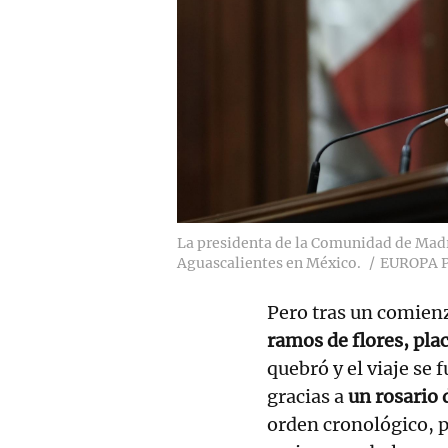
La presidenta de la Comunidad de Madri
Aguascalientes en México.
EUROPA 
Pero tras un comienz
ramos de flores, pla
quebró y el viaje se 
gracias a
un rosario 
orden cronológico, p