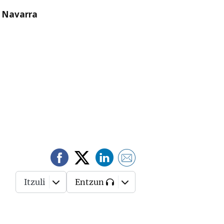
n Navarra
Itzuli
Entzun