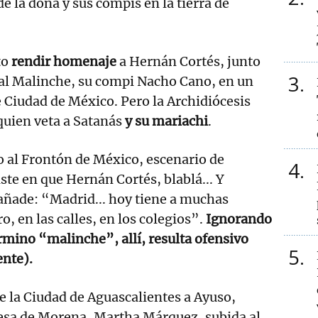
e la doña y sus compis en la tierra de
to
rendir homenaje
a Hernán Cortés, junto
3
cal Malinche, su compi Nacho Cano, en un
e Ciudad de México. Pero la Archidiócesis
quien veta a Satanás
y su mariachi
.
o al Frontón de México, escenario de
4
ste en que Hernán Cortés, blablá... Y
 añade: “Madrid... hoy tiene a muchas
, en las calles, en los colegios”.
Ignorando
érmino “malinche”, allí, resulta ofensivo
5
ente).
de la Ciudad de Aguascalientes a Ayuso,
desa de Morena, Martha Márquez, subida al