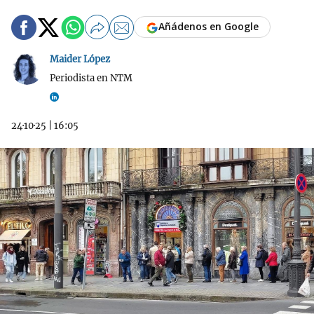
Añádenos en Google
Maider López
Periodista en NTM
24·10·25
|
16:05