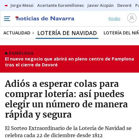
Jorge Messi
Acertante Euromillones
Javier Aizpún
Devoré
P
Kiosko
LOTERÍA DE NAVIDAD
ACTUALIDAD
LOTERÍA DEL NI
PAMPLONA
El nuevo negocio que abrirá en pleno centro de Pamplona
tras el cierre de Devoré
Adiós a esperar colas para
comprar lotería: así puedes
elegir un número de manera
rápida y segura
El Sorteo Extraordinario de la Lotería de Navidad se
celebra cada 22 de diciembre desde 1812