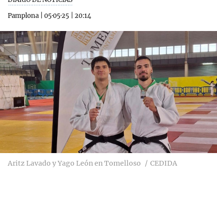
Pamplona
|
05·05·25
|
20:14
Aritz Lavado y Yago León en Tomelloso
CEDIDA