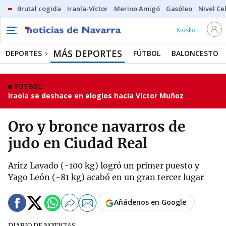
Brutal cogida
Iraola-Víctor
Merino Amigó
Gasóleo
Nivel Ce
Kiosko
MÁS DEPORTES
DEPORTES
FÚTBOL
BALONCESTO
FÚTBOL
Iraola se deshace en elogios hacia Víctor Muñoz
Oro y bronce navarros de
judo en Ciudad Real
Aritz Lavado (-100 kg) logró un primer puesto y
Yago León (-81 kg) acabó en un gran tercer lugar
Añádenos en Google
DIARIO DE NOTICIAS