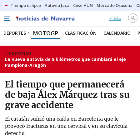
Tiempo eclipse
Autovía Jaca
Cese HUN
Mercado Osasuna
O
Kiosko
MOTOGP
DEPORTES
CLASIFICACIÓN
CALENDARIO
SOCIEDAD
La nueva autovía de 8 kilómetros que cambiará el eje
Pamplona-Aragón
El tiempo que permanecerá
de baja Álex Márquez tras su
grave accidente
El catalán sufrió una caída en Barcelona que le
provocó fracturas en una cervical y en su clavícula
derecha