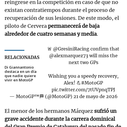
reingrese en la competición en caso de que no
existan contratiempos durante el proceso de
recuperación de sus lesiones. De este modo, el
piloto de Cervera
permanecerá de baja
alrededor de cuatro semanas y media
.
🚨
@GresiniRacing
confirm that
@alexmarquez73
will miss the
RELACIONADAS
next two GPs
Di Giannantonio
destaca en un día
que nadie quiere
Wishing you a speedy recovery,
vivir en MotoGP
Alex! 💪
#MotoGP
pic.twitter.com/7tUVpnqTPJ
— MotoGP™🏁 (@MotoGP)
21 de mayo de 2026
El menor de los hermanos Márquez
sufrió un
grave accidente durante la carrera dominical
del Gran Premio de Catalunya del pasado fin de