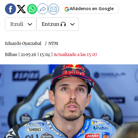
Añádenos en Google
Itzuli
Entzun
Eduardo Oyarzabal
NTM
Bilbao
|
21·05·26
|
15:04
|
Actualizado a las 15:07