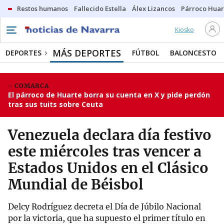
Restos humanos
Fallecido Estella
Álex Lizancos
Párroco Huar
Kiosko
MÁS DEPORTES
DEPORTES
FÚTBOL
BALONCESTO
COMARCA
El párroco de Huarte borra su cuenta en X y pide perdón
tras sus tuits sobre Ceuta
Venezuela declara día festivo
este miércoles tras vencer a
Estados Unidos en el Clásico
Mundial de Béisbol
Delcy Rodríguez decreta el Día de Júbilo Nacional
por la victoria, que ha supuesto el primer título en