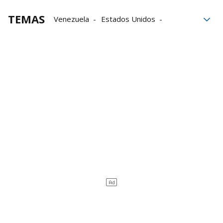
TEMAS
Venezuela
Estados Unidos
Béisbol
Clásico
Caracas
Delcy Rodríguez
trabajadores