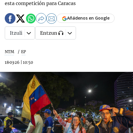
esta competición para Caracas
Añádenos en Google
Itzuli
Entzun
NTM
EP
18·03·26
|
10:50