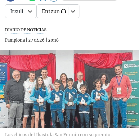
Itzuli
Entzun
DIARIO DE NOTICIAS
Pamplona
|
27·04·26
|
20:18
Los chicos del Ikastola San Fermín con su premio.