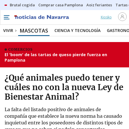
Brutal cogida
Comprar casa Pamplona
Aoiz feriantes
Tartas
Kiosko
MASCOTAS
VIVIR
CIENCIA Y TECNOLOGÍA
GASTRONO
COMERCIOS
El 'boom' de las tartas de queso pierde fuerza en
Pamplona
¿Qué animales puedo tener y
cuáles no con la nueva Ley de
Bienestar Animal?
La falta del listado positivo de animales de
compañía que establece la nueva norma ha causado
inquietud entre los poseedores de distintos tipos de