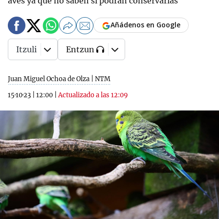
aves ya que no saben si podrán conservarlas
Añádenos en Google
Itzuli
Entzun
Juan Miguel Ochoa de Olza | NTM
15·10·23
|
12:00
|
Actualizado a las 12:09