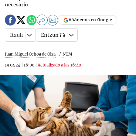
necesario
Añádenos en Google
Itzuli
Entzun
Juan Miguel Ochoa de Olza
NTM
19·04·24
|
16:00
|
Actualizado a las 16:40