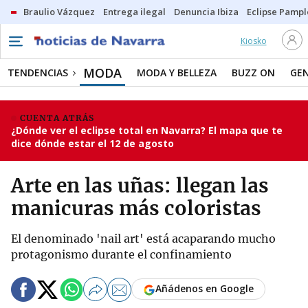
Braulio Vázquez
Entrega ilegal
Denuncia Ibiza
Eclipse Pamp
Kiosko
MODA
TENDENCIAS
MODA Y BELLEZA
BUZZ ON
GE
CUENTA ATRÁS
¿Dónde ver el eclipse total en Navarra? El mapa que te
dice dónde estar el 12 de agosto
Arte en las uñas: llegan las
manicuras más coloristas
El denominado 'nail art' está acaparando mucho
protagonismo durante el confinamiento
Añádenos en Google