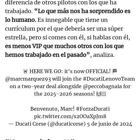
diferencia de otros pilotos con los que ha
trabajado.
“Lo que más nos ha sorprendido es
lo humano.
Es innegable que tiene un
currículum por el que debería ser una súper
estrella, pero si comes con él, si hablas con él,
es menos VIP que muchos otros con los que
hemos trabajado en el pasado”
, analiza.
🚨 HERE WE GO: it's now OFFICIAL! 🏁
@marcmarquez93
will join the
#DucatiLenovoTeam
on a two-year deal alongside
@peccobagnaia
for
the 2025-2026 seasons! 🙌🏻
Benvenuto, Marc!
#ForzaDucati
pic.twitter.com/s2OOaXpJm8
— Ducati Corse (@ducaticorse)
5 de junio de 2024