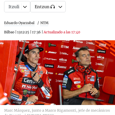
Itzuli
Entzun
Eduardo Oyarzabal
NTM
Bilbao
|
13·12·25
|
17:36
|
Actualizado a las 17:40
Marc Márquez, junto a Marco Rigamonti, jefe de mecánicos